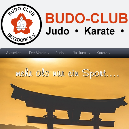
Aktuelles
Der Verein
Judo
Ju Jutsu
Karate