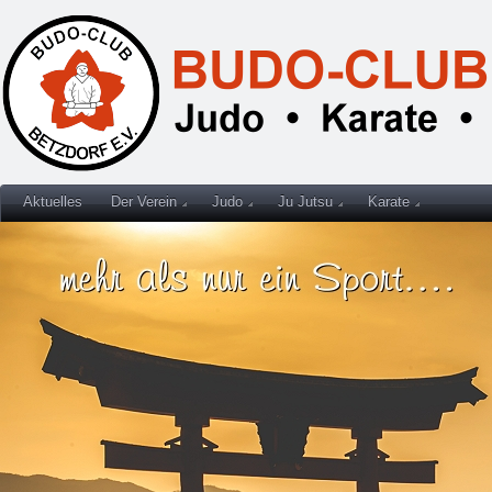
Aktuelles
Der Verein
Judo
Ju Jutsu
Karate