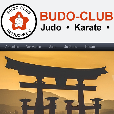
Aktuelles
Der Verein
Judo
Ju Jutsu
Karate