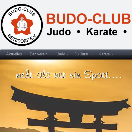
Aktuelles
Der Verein
Judo
Ju Jutsu
Karate