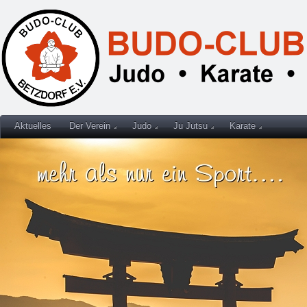
Aktuelles
Der Verein
Judo
Ju Jutsu
Karate