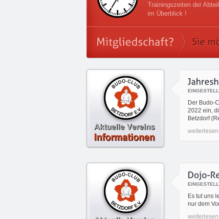
Trainingszeiten der Abtei
im Überblick !
EINGESTELL
Der Budo-Cl
2022 ein, d
Betzdorf (Re
weiterlesen.
EINGESTELL
Es tut uns 
nur dem Vor
weiterlesen.