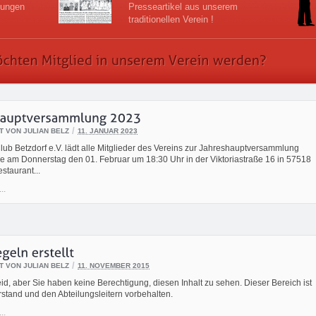
lungen
Presseartikel aus unserem
traditionellen Verein !
/
T VON JULIAN BELZ
11. JANUAR 2023
ub Betzdorf e.V. lädt alle Mitglieder des Vereins zur Jahreshauptversammlung
ie am Donnerstag den 01. Februar um 18:30 Uhr in der Viktoriastraße 16 in 57518
staurant...
..
/
T VON JULIAN BELZ
11. NOVEMBER 2015
leid, aber Sie haben keine Berechtigung, diesen Inhalt zu sehen. Dieser Bereich ist
stand und den Abteilungsleitern vorbehalten.
..